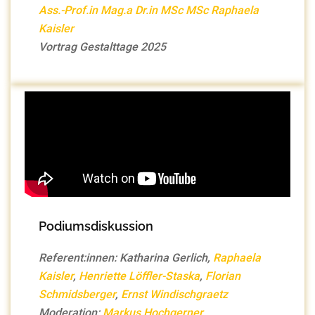
Ass.-Prof.in Mag.a Dr.in MSc MSc Raphaela
Kaisler
Vortrag Gestalttage 2025
Podiumsdiskussion
Referent:innen: Katharina Gerlich,
Raphaela
Kaisler
,
Henriette Löffler-Staska
,
Florian
Schmidsberger
,
Ernst Windischgraetz
Moderation:
Markus Hochgerner