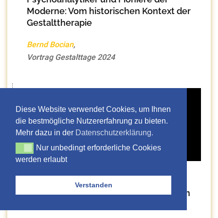
Moderne: Vom historischen Kontext der
Gestalttherapie
Bernd Bocian
,
Vortrag Gestalttage 2024
Diese Website verwendet Cookies, um Ihnen
die bestmögliche Nutzererfahrung zu bieten.
Mehr dazu in der
Datenschutzerklärung.
Nur unbedingt erforderliche Cookies
Nur unbedingt erforderliche Cookies werden erlaubt
werden erlaubt
…und wie nennen wir es heute?
Verstanden
Die Geschichte der Diagnosefindung im
Spiegel von Gesellschaft und Politik